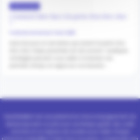
PARTICULIERS
Comment faire face à la perte d’un être cher
?
5 minutes de lecture
/
mars 2025
Dans les jours et semaines qui suivent la perte d’un
être cher, l’enjeu prioritaire est de survivre ! Quelques
stratégies peuvent vous aider à traverser ces
premiers temps, en appui sur vos besoins …
Deuil Résilient est une plateforme d’accompagnement du
deuil proposant un parcours numérique guidé, des outils
concrets et un espace de soutien pour aider chaque
personne endeuillée à faire face à la perte, comprendre ses